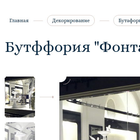
Главная
Декорирование
Бутафор
Бутффория "Фонта