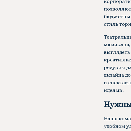
корпорати
позволяют
бюджетным
стиль торж
Театральн
мюзиклов, 
выглядеть
креативная
ресурсы д
дизайна до
и спектак
идеями.
Нужны 
Наша коман
удобном уд