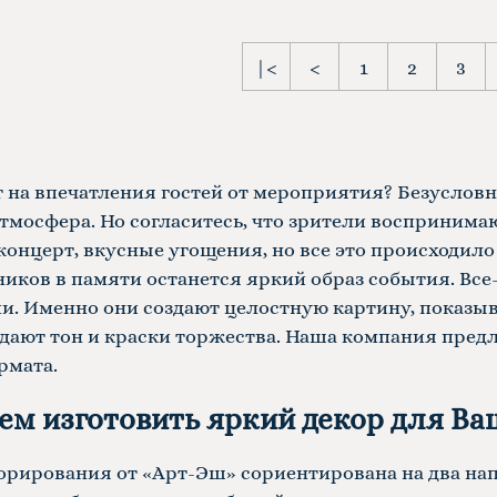
|<
<
1
2
3
 на впечатления гостей от мероприятия? Безусловн
тмосфера. Но согласитесь, что зрители воспринима
концерт, вкусные угощения, но все это происходило
тников в памяти останется яркий образ события. В
ии. Именно они создают целостную картину, показы
адают тон и краски торжества. Наша компания пред
рмата.
м изготовить яркий декор для Ва
корирования
от «Арт-Эш» сориентирована на два на