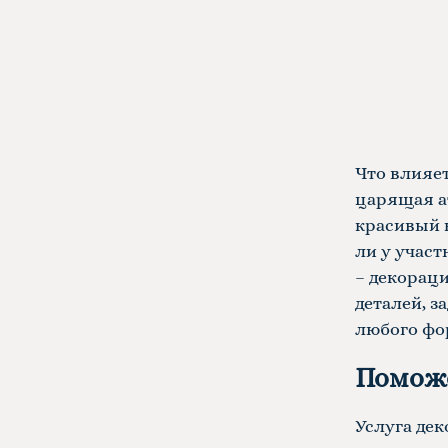
Что влияет
царящая а
красивый 
ли у учас
– декорац
деталей, з
любого фо
Поможе
Услуга де