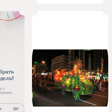
брать
дель?
м с
трами.
З