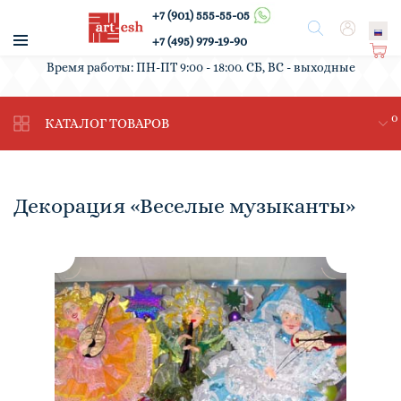
+7 (901) 555-55-05
/
Поиск
Вход
+7 (495) 979-19-90
Ко
Время работы: ПН-ПТ 9:00 - 18:00. СБ, ВС - выходные
рз
ин
0
а
КАТАЛОГ ТОВАРОВ
Декорация «Веселые музыканты»