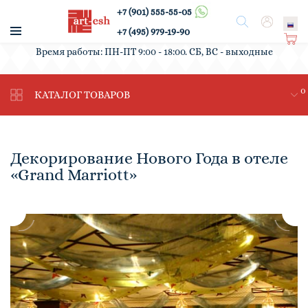
+7 (901) 555-55-05
/
Поиск
Вход
+7 (495) 979-19-90
Ко
Время работы: ПН-ПТ 9:00 - 18:00. СБ, ВС - выходные
рз
ин
0
а
КАТАЛОГ ТОВАРОВ
Декорирование Нового Года в отеле
«Grand Marriott»