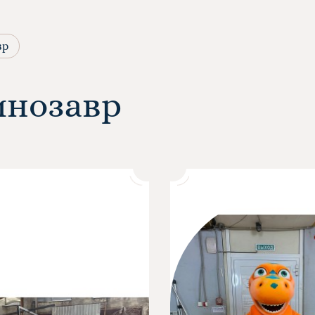
вр
инозавр