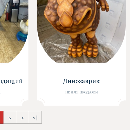
ходящий
Динозаврик
И
НЕ ДЛЯ ПРОДАЖИ
5
>
>|