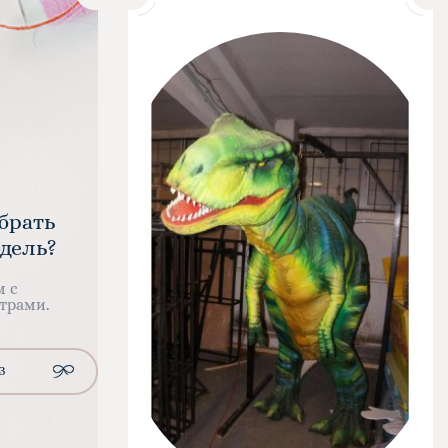
брать
дель?
м с
трами.
З