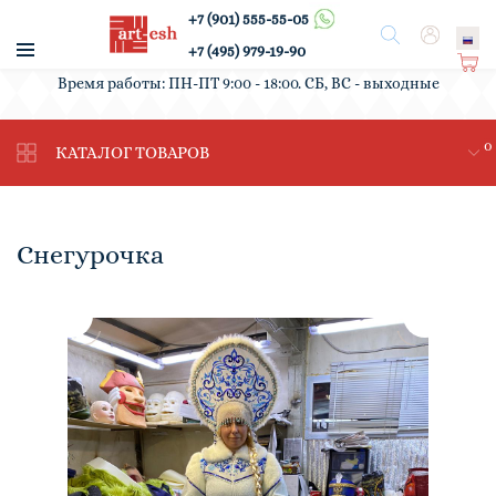
+7 (901) 555-55-05
/
Поиск
Вход
+7 (495) 979-19-90
Ко
Время работы: ПН-ПТ 9:00 - 18:00. СБ, ВС - выходные
рз
ин
0
а
КАТАЛОГ ТОВАРОВ
Снегурочка