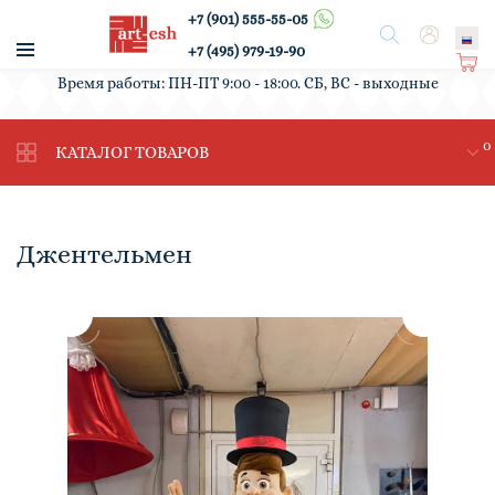
+7 (901) 555-55-05
/
Поиск
Вход
+7 (495) 979-19-90
Ко
Время работы: ПН-ПТ 9:00 - 18:00. СБ, ВС - выходные
рз
ин
0
а
КАТАЛОГ ТОВАРОВ
Джентельмен