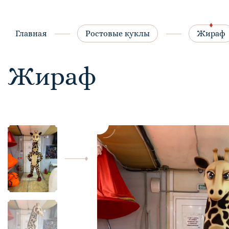
Главная
Ростовые куклы
Жираф
Жираф