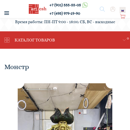
+7 (901) 555-55-05
/
Поиск
Вход
+7 (495) 979-19-90
Ко
Время работы: ПН-ПТ 9:00 - 18:00. СБ, ВС - выходные
рз
ин
0
а
КАТАЛОГ ТОВАРОВ
Монстр