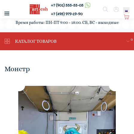
+7 (901) 555-55-05
/
Поиск
Вход
+7 (495) 979-19-90
Ко
Время работы: ПН-ПТ 9:00 - 18:00. СБ, ВС - выходные
рз
ин
0
а
КАТАЛОГ ТОВАРОВ
Монстр