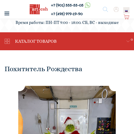
+7 (901) 555-55-05
/
Поиск
Вход
+7 (495) 979-19-90
Ко
Время работы: ПН-ПТ 9:00 - 18:00. СБ, ВС - выходные
рз
ин
0
а
КАТАЛОГ ТОВАРОВ
Похититель Рождества