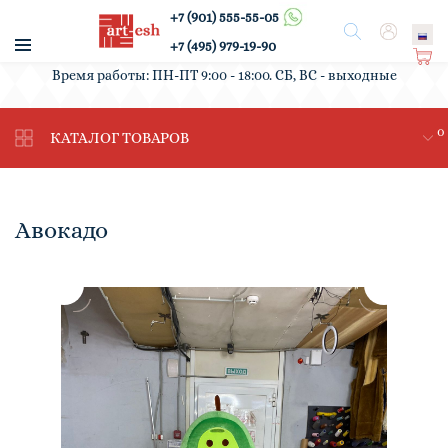
+7 (901) 555-55-05
/
Поиск
Вход
+7 (495) 979-19-90
Ко
Время работы: ПН-ПТ 9:00 - 18:00. СБ, ВС - выходные
рз
ин
0
а
КАТАЛОГ ТОВАРОВ
Авокадо