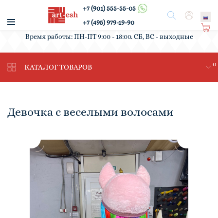
+7 (901) 555-55-05
/
Поиск
Вход
+7 (495) 979-19-90
Ко
Время работы: ПН-ПТ 9:00 - 18:00. СБ, ВС - выходные
рз
ин
0
а
КАТАЛОГ ТОВАРОВ
Девочка с веселыми волосами