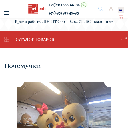
+7 (901) 555-55-05
/
Поиск
Вход
+7 (495) 979-19-90
Ко
Время работы: ПН-ПТ 9:00 - 18:00. СБ, ВС - выходные
рз
ин
0
а
КАТАЛОГ ТОВАРОВ
Почемучки