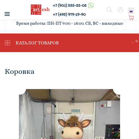
+7 (901) 555-55-05
/
Поиск
Вход
+7 (495) 979-19-90
Ко
Время работы: ПН-ПТ 9:00 - 18:00. СБ, ВС - выходные
рз
ин
0
а
КАТАЛОГ ТОВАРОВ
Коровка