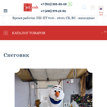
+7 (901) 555-55-05
/
Поиск
Вход
+7 (495) 979-19-90
Ко
Время работы: ПН-ПТ 9:00 - 18:00. СБ, ВС - выходные
рз
ин
0
а
КАТАЛОГ ТОВАРОВ
Снеговик