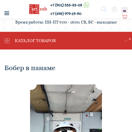
+7 (901) 555-55-05
/
Поиск
Вход
+7 (495) 979-19-90
Ко
Время работы: ПН-ПТ 9:00 - 18:00. СБ, ВС - выходные
рз
ин
0
а
КАТАЛОГ ТОВАРОВ
Бобер в панаме