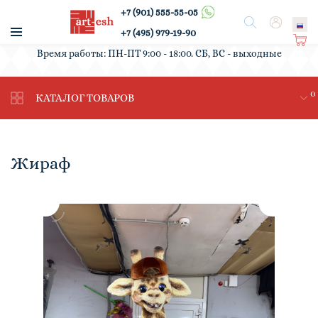
+7 (901) 555-55-05
/
Поиск
Вход
+7 (495) 979-19-90
Ко
Время работы: ПН-ПТ 9:00 - 18:00. СБ, ВС - выходные
рз
ин
0
а
КАТАЛОГ ТОВАРОВ
Жираф