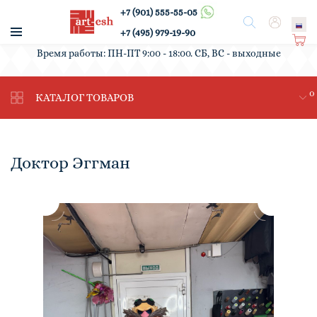
+7 (901) 555-55-05
/
Поиск
Вход
+7 (495) 979-19-90
Ко
Время работы: ПН-ПТ 9:00 - 18:00. СБ, ВС - выходные
рз
ин
0
а
КАТАЛОГ ТОВАРОВ
Доктор Эггман