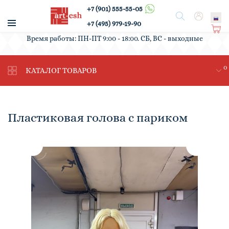
+7 (901) 555-55-05
/
Поиск
Вход
+7 (495) 979-19-90
Ко
Время работы: ПН-ПТ 9:00 - 18:00. СБ, ВС - выходные
рз
ин
0
а
КАТАЛОГ ТОВАРОВ
Пластиковая голова с париком