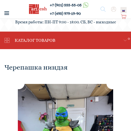
+7 (901) 555-55-05
/
Поиск
Вход
+7 (495) 979-19-90
Ко
Время работы: ПН-ПТ 9:00 - 18:00. СБ, ВС - выходные
рз
ин
0
а
КАТАЛОГ ТОВАРОВ
Черепашка ниндзя