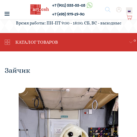
+7 (901) 555-55-05
/
Поиск
Вход
+7 (495) 979-19-90
Ко
Время работы: ПН-ПТ 9:00 - 18:00. СБ, ВС - выходные
рз
ин
0
а
КАТАЛОГ ТОВАРОВ
Зайчик