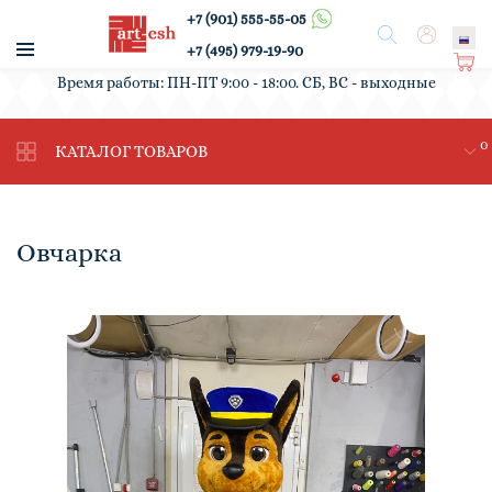
+7 (901) 555-55-05
/
Поиск
Вход
+7 (495) 979-19-90
Ко
Время работы: ПН-ПТ 9:00 - 18:00. СБ, ВС - выходные
рз
ин
0
а
КАТАЛОГ ТОВАРОВ
Овчарка