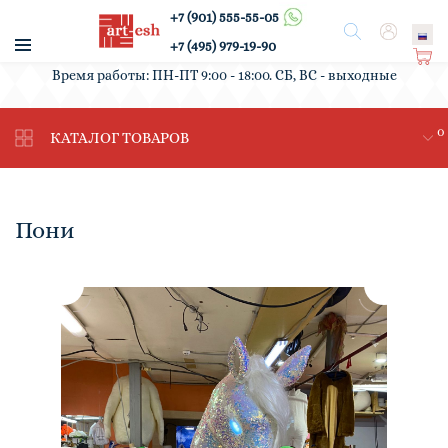
+7 (901) 555-55-05
/
Поиск
Вход
+7 (495) 979-19-90
Ко
Время работы: ПН-ПТ 9:00 - 18:00. СБ, ВС - выходные
рз
ин
0
а
КАТАЛОГ ТОВАРОВ
Пони