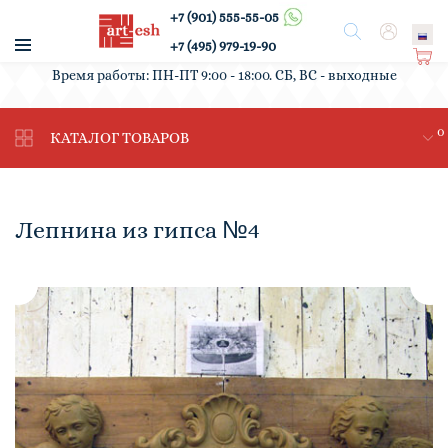
+7 (901) 555-55-05
/
Поиск
Вход
+7 (495) 979-19-90
Ко
Время работы: ПН-ПТ 9:00 - 18:00. СБ, ВС - выходные
рз
ин
0
а
КАТАЛОГ ТОВАРОВ
Лепнина из гипса №4